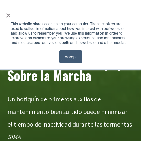
×
This website stores cookies on your computer. These cookies are
used to collect information about how you interact with our website
and allow us to remember you. We use this information in order to
improve and customize your browsing experience and for analytics
and metrics about our visitors both on this website and other media.
Reparaciones de Equipo
Accept
Sobre la Marcha
Un botiquín de primeros auxilios de
mantenimiento bien surtido puede minimizar
el tiempo de inactividad durante las tormentas
SIMA